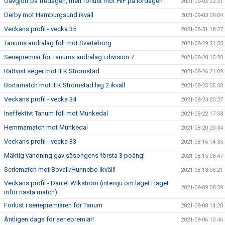
Oavgjort på fredagen, men förlust mot HIF på lördagen
2021-09-05 22:21
Derby mot Hamburgsund ikväll
2021-09-03 09:04
Veckans profil - vecka 35
2021-08-31 18:27
Tanums andralag föll mot Svarteborg
2021-08-29 21:55
Seriepremiär för Tanums andralag i division 7
2021-08-28 15:20
Rättvist seger mot IFK Strömstad
2021-08-26 21:09
Bortamatch mot IFK Strömstad lag 2 ikväll
2021-08-25 05:58
Veckans profil - vecka 34
2021-08-23 20:27
Ineffektivt Tanum föll mot Munkedal
2021-08-22 17:58
Hemmamatch mot Munkedal
2021-08-20 20:34
Veckans profil - vecka 33
2021-08-16 14:35
Mäktig vändning gav säsongens första 3 poäng!
2021-08-15 08:47
Seriematch mot Bovall/Hunnebo ikväll!
2021-08-13 08:21
Veckans profil - Daniel Wikström (intervju om läget i laget
2021-08-09 08:59
inför nästa match)
Förlust i seriepremiären för Tanum
2021-08-08 14:20
Äntligen dags för seriepremiär!
2021-08-06 10:46