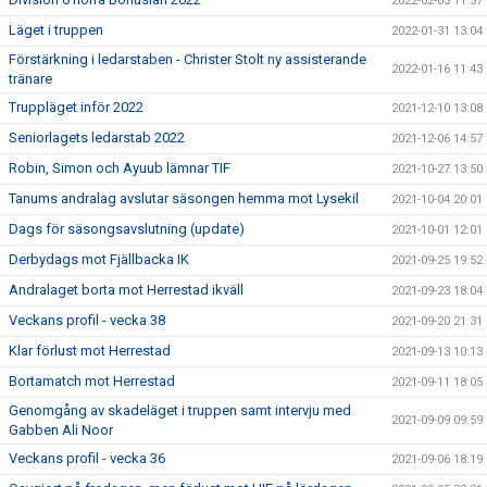
2022-02-05 11:57
Läget i truppen
2022-01-31 13:04
Förstärkning i ledarstaben - Christer Stolt ny assisterande
2022-01-16 11:43
tränare
Truppläget inför 2022
2021-12-10 13:08
Seniorlagets ledarstab 2022
2021-12-06 14:57
Robin, Simon och Ayuub lämnar TIF
2021-10-27 13:50
Tanums andralag avslutar säsongen hemma mot Lysekil
2021-10-04 20:01
Dags för säsongsavslutning (update)
2021-10-01 12:01
Derbydags mot Fjällbacka IK
2021-09-25 19:52
Andralaget borta mot Herrestad ikväll
2021-09-23 18:04
Veckans profil - vecka 38
2021-09-20 21:31
Klar förlust mot Herrestad
2021-09-13 10:13
Bortamatch mot Herrestad
2021-09-11 18:05
Genomgång av skadeläget i truppen samt intervju med
2021-09-09 09:59
Gabben Ali Noor
Veckans profil - vecka 36
2021-09-06 18:19