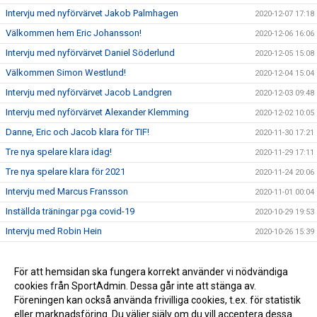
Intervju med nyförvärvet Jakob Palmhagen
2020-12-07 17:18
Välkommen hem Eric Johansson!
2020-12-06 16:06
Intervju med nyförvärvet Daniel Söderlund
2020-12-05 15:08
Välkommen Simon Westlund!
2020-12-04 15:04
Intervju med nyförvärvet Jacob Landgren
2020-12-03 09:48
Intervju med nyförvärvet Alexander Klemming
2020-12-02 10:05
Danne, Eric och Jacob klara för TIF!
2020-11-30 17:21
Tre nya spelare klara idag!
2020-11-29 17:11
Tre nya spelare klara för 2021
2020-11-24 20:06
Intervju med Marcus Fransson
2020-11-01 00:04
Inställda träningar pga covid-19
2020-10-29 19:53
Intervju med Robin Hein
2020-10-26 15:39
Daniel Wikström snackar TIF i Radio Prime
2020-10-23 19:38
Intervju med Fredrik Kallin
För att hemsidan ska fungera korrekt använder vi nödvändiga
2020-10-20 19:24
cookies från SportAdmin. Dessa går inte att stänga av.
Förändringar i ledarstaben inför 2021
2020-10-17 09:53
Föreningen kan också använda frivilliga cookies, t.ex. för statistik
eller marknadsföring. Du väljer själv om du vill acceptera dessa.