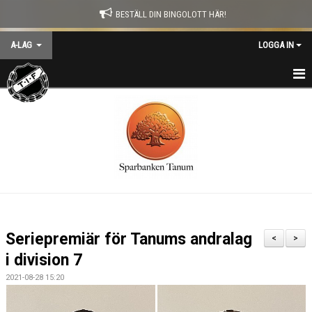
BESTÄLL DIN BINGOLOTT HÄR!
A-LAG
LOGGA IN
HEM
NYHETER
KALENDER
MATCHER
TRUPPEN
Seriepremiär för Tanums andralag
<
>
TRÄNARE
i division 7
2021-08-28 15:20