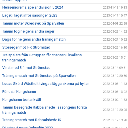
Herrseniorerna spelar division 5 2024
2023-11-19 19:13
Läget i laget inför säsongen 2023
2023-01-17 10:47
Tanum möter Skredsvik på Sparvallen
2022-04-01 22:28
Tanum tog helgens andra seger
2022-03-28 14:52
Dags för helgens andra träningsmatch
2022-03-27 10:32
Storseger mot IFK Strömstad
2022-03-26 16:10
Tre spelare från U-truppen får chansen i kvällens
2022-03-25 15:01
träningsmatch
Vinst med 3-1 mot Strömstad
2022-03-14 09:31
Träningsmatch mot Strömstad på Sparvallen
2022-03-12 20:30
Lucas Sköld Wästholt tvingas lägga skorna på hyllan
2022-03-05 11:43
Förlust i Kungshamn
2022-03-03 13:02
Kungshamn borta ikväll
2022-03-02 11:53
Tanum besegrade Rabbalshede i säsongens första
2022-02-19 20:05
träningsmatch
Träningsmatch mot Rabbalshede IK
2022-02-17 19:20
Division 6 norra Bohuslän 2022