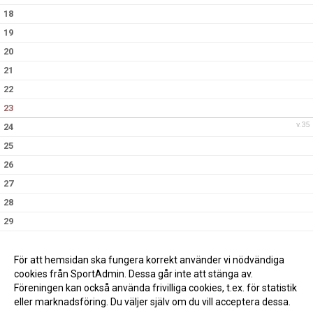
18
19
20
21
22
23
v.35
24
25
26
27
28
29
30
v.36
31
För att hemsidan ska fungera korrekt använder vi nödvändiga
cookies från SportAdmin. Dessa går inte att stänga av.
Föreningen kan också använda frivilliga cookies, t.ex. för statistik
eller marknadsföring. Du väljer själv om du vill acceptera dessa.