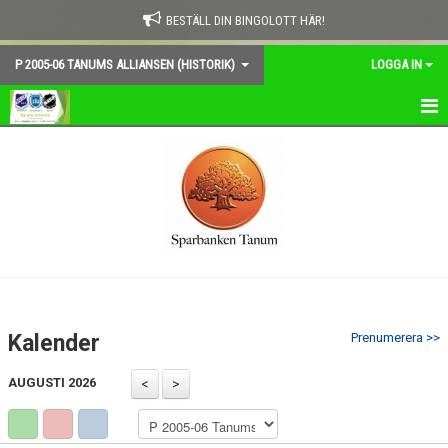
BESTÄLL DIN BINGOLOTT HÄR!
P 2005-06 TANUMS ALLIANSEN (HISTORIK)
LOGGA IN
HEM
NYHETER
KALENDER
MATCHER
TRUPPEN
Kalender
Prenumerera >>
TRÄNARE
AUGUSTI 2026
BILDGALLERI
DOKUMENT