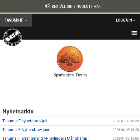
BESTÄLL DIN BINGOLOTT HÄR!
TANUMS IF
LOGGA IN
HEM
KONTAKT
NYHETER
TIF-DAGEN
KALENDER
Nyhetsarkiv
OM TANUMS IF
Tanums IF nyhetsbrev juli
2026-07-06 18:39
SOCIALFOND
Tanums IF Nyhetsbrev juni
2026-06-05 18:28
Tanums IF arrangerar SM-Tävlingar i Mångkamp !
2026-04-02 15:06