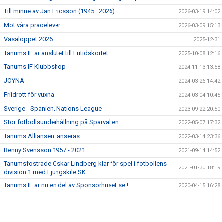
SPONSRING
Till minne av Jan Ericsson (1945–2026)
2026-03-19 14:02
ÅRETS EVENEMANG
Möt våra praoelever
2026-03-09 15:13
Vasaloppet 2026
2025-12-31
TIF-MALLEN
Tanums IF är anslutet till Fritidskortet
2025-10-08 12:16
LEDARE I TIF
Tanums IF Klubbshop
2024-11-13 13:58
JOYNA
2024-03-26 14:42
INFO TILL FÖRÄLDRAR
Friidrott för vuxna
2024-03-04 10:45
Sverige - Spanien, Nations League
ANTIDOPING
2023-09-22 20:50
Stor fotbollsunderhållning på Sparvallen
2022-05-07 17:32
KLUBBENS SWISHNUMMER
Tanums Alliansen lanseras
2022-03-14 23:36
Benny Svensson 1957 - 2021
2021-09-14 14:52
Tanumsfostrade Oskar Lindberg klar för spel i fotbollens
2021-01-30 18:19
division 1 med Ljungskile SK
Tanums IF är nu en del av Sponsorhuset.se !
2020-04-15 16:28