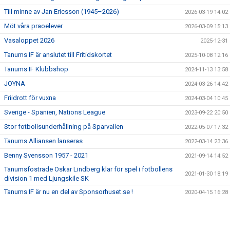
SPONSRING
Till minne av Jan Ericsson (1945–2026)
2026-03-19 14:02
ÅRETS EVENEMANG
Möt våra praoelever
2026-03-09 15:13
Vasaloppet 2026
2025-12-31
TIF-MALLEN
Tanums IF är anslutet till Fritidskortet
2025-10-08 12:16
LEDARE I TIF
Tanums IF Klubbshop
2024-11-13 13:58
JOYNA
2024-03-26 14:42
INFO TILL FÖRÄLDRAR
Friidrott för vuxna
2024-03-04 10:45
Sverige - Spanien, Nations League
ANTIDOPING
2023-09-22 20:50
Stor fotbollsunderhållning på Sparvallen
2022-05-07 17:32
KLUBBENS SWISHNUMMER
Tanums Alliansen lanseras
2022-03-14 23:36
Benny Svensson 1957 - 2021
2021-09-14 14:52
Tanumsfostrade Oskar Lindberg klar för spel i fotbollens
2021-01-30 18:19
division 1 med Ljungskile SK
Tanums IF är nu en del av Sponsorhuset.se !
2020-04-15 16:28