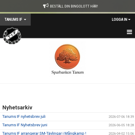
BESTÄLL DIN BINGOLOTT HÄR!
TANUMS IF
LOGGA IN
HEM
KONTAKT
NYHETER
TIF-DAGEN
KALENDER
Nyhetsarkiv
OM TANUMS IF
Tanums IF nyhetsbrev juli
2026-07-06 18:39
SOCIALFOND
Tanums IF Nyhetsbrev juni
2026-06-05 18:28
Tanums IF arrangerar SM-Tävlingar i Mångkamp !
2026-04-02 15:06