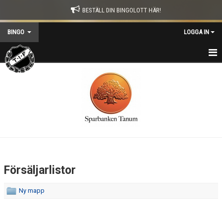
BESTÄLL DIN BINGOLOTT HÄR!
BINGO
LOGGA IN
HEM
SÄLJARINFO
FÖRSÄLJARLISTOR
KIOSKEN
KONTAKT
Försäljarlistor
Ny mapp