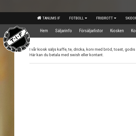
TANUMS IF
FOTBOLL
FRIIDROTT
SKIDO
Hem
Säljarinfo
Försäljarlistor
Kiosken
Ko
I vår kiosk säljs kaffe, te, dricka, korv med bröd, toast, godi
Här kan du betala med swish eller kontant.