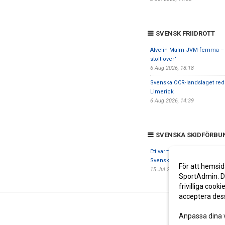
SVENSK FRIIDROTT
Alvelin Malm JVM-femma – "
stolt över"
6 Aug 2026, 18:18
Svenska OCR-landslaget redo
Limerick
6 Aug 2026, 14:39
SVENSKA SKIDFÖRBU
Ett varmt tack – sommarhäls
Svenska Skidförbundet
För att hemsid
15 Jul 2026, 22:42
SportAdmin. De
frivilliga cooki
acceptera des
Anpassa dina 