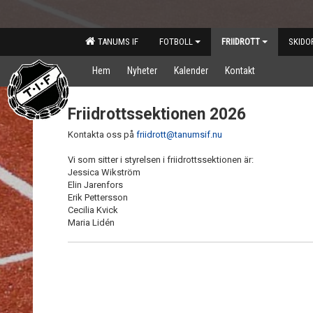
TANUMS IF
FOTBOLL
FRIIDROTT
SKIDO
Hem
Nyheter
Kalender
Kontakt
Friidrottssektionen 2026
Kontakta oss på
friidrott@tanumsif.nu
Vi som sitter i styrelsen i friidrottssektionen är:
Jessica Wikström
Elin Jarenfors
Erik Pettersson
Cecilia Kvick
Maria Lidén