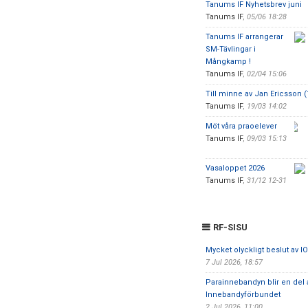
Tanums IF Nyhetsbrev juni
Tanums IF
,
05/06 18:28
Tanums IF arrangerar
SM-Tävlingar i
Mångkamp !
Tanums IF
,
02/04 15:06
Till minne av Jan Ericsson 
Tanums IF
,
19/03 14:02
Möt våra praoelever
Tanums IF
,
09/03 15:13
Vasaloppet 2026
Tanums IF
,
31/12 12-31
RF-SISU
Mycket olyckligt beslut av I
7 Jul 2026, 18:57
Parainnebandyn blir en del
Innebandyförbundet
2 Jul 2026, 11:00