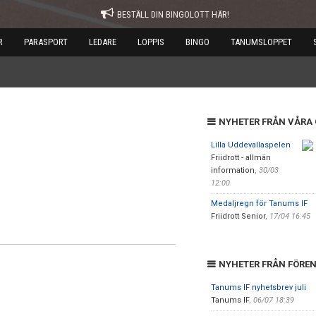
BESTÄLL DIN BINGOLOTT HÄR!
R
PARASPORT
LEDARE
LOPPIS
BINGO
TANUMSLOPPET
NYHETER FRÅN VÅRA
Lilla Uddevallaspelen
Friidrott - allmän
information
,
30/03
12:00
Medaljregn för Tanums IF
Friidrott Senior
,
17/04 16:45
NYHETER FRÅN FÖRE
Tanums IF nyhetsbrev juli
Tanums IF
,
06/07 18:39