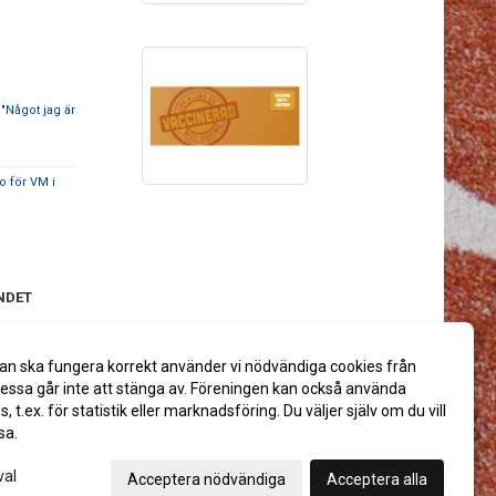
Något jag är
 för VM i
NDET
ning från
an ska fungera korrekt använder vi nödvändiga cookies från
ssa går inte att stänga av. Föreningen kan också använda
es, t.ex. för statistik eller marknadsföring. Du väljer själv om du vill
sa.
val
Acceptera nödvändiga
Acceptera alla