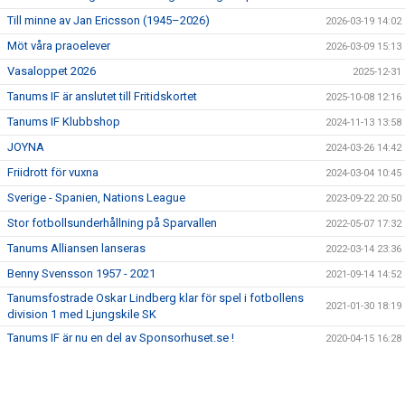
SPONSRING
Till minne av Jan Ericsson (1945–2026)
2026-03-19 14:02
ÅRETS EVENEMANG
Möt våra praoelever
2026-03-09 15:13
Vasaloppet 2026
2025-12-31
TIF-MALLEN
Tanums IF är anslutet till Fritidskortet
2025-10-08 12:16
LEDARE I TIF
Tanums IF Klubbshop
2024-11-13 13:58
JOYNA
2024-03-26 14:42
INFO TILL FÖRÄLDRAR
Friidrott för vuxna
2024-03-04 10:45
Sverige - Spanien, Nations League
ANTIDOPING
2023-09-22 20:50
Stor fotbollsunderhållning på Sparvallen
2022-05-07 17:32
KLUBBENS SWISHNUMMER
Tanums Alliansen lanseras
2022-03-14 23:36
Benny Svensson 1957 - 2021
2021-09-14 14:52
Tanumsfostrade Oskar Lindberg klar för spel i fotbollens
2021-01-30 18:19
division 1 med Ljungskile SK
Tanums IF är nu en del av Sponsorhuset.se !
2020-04-15 16:28