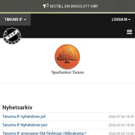
BESTÄLL DIN BINGOLOTT HÄR!
TANUMS IF
LOGGA IN
HEM
KONTAKT
NYHETER
TIF-DAGEN
KALENDER
Nyhetsarkiv
OM TANUMS IF
Tanums IF nyhetsbrev juli
2026-07-06 18:39
SOCIALFOND
Tanums IF Nyhetsbrev juni
2026-06-05 18:28
Tanums IF arrangerar SM-Tävlingar i Mångkamp !
2026-04-02 15:06