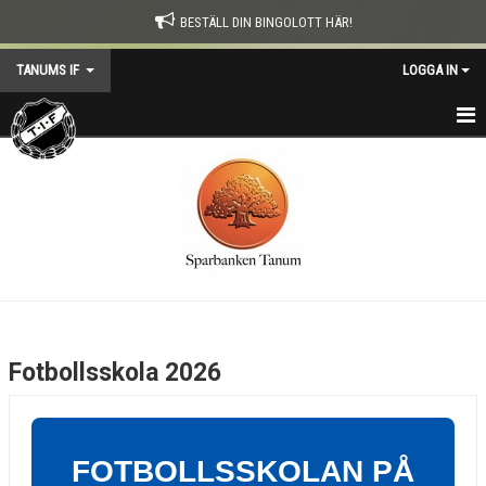
BESTÄLL DIN BINGOLOTT HÄR!
TANUMS IF
LOGGA IN
HEM
KONTAKT
NYHETER
TIF-DAGEN
KALENDER
Fotbollsskola 2026
OM TANUMS IF
SOCIALFOND
FOTBOLLSSKOLAN PÅ