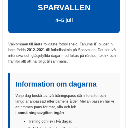
SPONSRING
SPARVALLEN
ÅRETS EVENEMANG
4–5 juli
TANUMS MÅNGKAMP MED VSM OCH DM 11-12 JULI 2026
TANUMSLOPPET 2026
Välkommen till årets roligaste fotbollshelg! Tanums IF bjuder in
barn födda
2012–2021
till fotbollsskola på Sparvallen. Det blir två
FOTBOLLSSKOLA 2026
intensiva och glädjefyllda dagar med fokus på rörelse, teknik och
framför allt att ha roligt tillsammans.
TIF-MALLEN
LEDARE I TIF
Information om dagarna
INFO TILL FÖRÄLDRAR
Varje dag består av två träningspass där intensitet och
ANTIDOPING
längd är anpassad efter barnens ålder. Mellan passen har vi
en timmes paus för mat, vila och lek.
KLUBBENS SWISHNUMMER
I anmälningsavgiften ingår:
Träning och lek i två dagar.