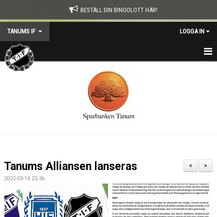
BESTÄLL DIN BINGOLOTT HÄR!
TANUMS IF
LOGGA IN
HEM
KONTAKT
NYHETER
TIF-DAGEN
KALENDER
Tanums Alliansen lanseras
<
>
OM TANUMS IF
2022-03-14 23:36
SOCIALFOND