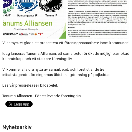
SPONSRING
ÅRETS EVENEMANG
TIF-MALLEN
LEDARE I TIF
Vi är mycket glada att presentera ett föreningssamarbete inom kommunen!
INFO TILL FÖRÄLDRAR
Idag lanseras Tanums Alliansen, ett samarbete för ökade möjligheter, ökad
kamratskap, och ett starkare föreningsliv.
ANTIDOPING
Vi kommer alla dra nytta av samarbetet, och först ut är de tre
initiativtagande föreningarnas äldsta ungdomslag på pojksidan.
KLUBBENS SWISHNUMMER
Läs vår pressrelease i bildspelet.
Tanums Alliansen - För ett levande föreningsliv
Nyhetsarkiv