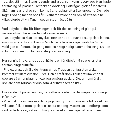
- Ja, det stämmer. Stenungsunds andralag, som vann reservlags-6:an, hade
förstatjing på platsen. De tackade dock nej. Förfrågan gick då vidare till
Skärhamns andralag som kom på andraplats efter Stenungsund. De hade
tagit 1 poäng mer än oss i år. Skärhamn valde dock också att tacka nej
vilket gjorde att vi i Tanum sedan stod näst på tur.
Vad betyder detta för föreningen och för den satsning ni gjort på
seniorverksamheten under det senaste åren?
- Det betyder så klart jättemycket. Risken hade ju funnits att spelare lämnat
oss om vi blivit kvar i division 6 och det ville vi verkligen undvika. Vi har
verkligen ett fantastiskt gäng med en riktigt härlig sammanhållning. Nu kan
vi bygga vidare och ta nästa steg i vår satsning.
Hur ser ni på nuvarande trupp, håller den för division 5-spel eller letar ni
förstärkningar utifrån?
- Prio ett är att behålla den trupp vi har. Truppen tror jag utan tvekan
kommer att klara division 5 bra. Den består dock i nuläget utav endast 19
spelare så vi har plats för ytterligare några spelare. Det är framförallt
spelare som förstärker oss som vi är intresserade utav.
Hur ser det ut på ledarsidan, fortsätter alla eller blir det några förändringar
inför 2024?
- Vi är just nu i en process där vi jagar en ny huvudtränare då Niklas Almén
vill satsa fullt ut som spelare till nästa säsong. Maximilian Lundberg, som
varit lagledare i år, satsar också på spelarkarriären igen efter att hans