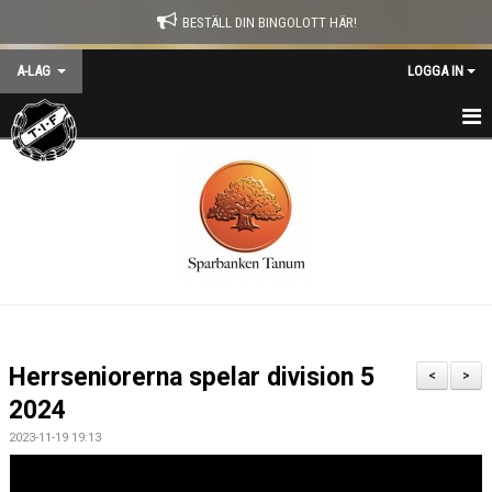
BESTÄLL DIN BINGOLOTT HÄR!
A-LAG
LOGGA IN
HEM
NYHETER
KALENDER
MATCHER
TRUPPEN
Herrseniorerna spelar division 5
<
>
TRÄNARE
2024
2023-11-19 19:13