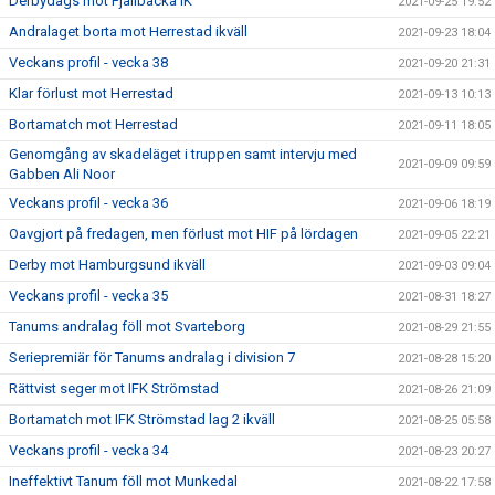
Derbydags mot Fjällbacka IK
2021-09-25 19:52
Andralaget borta mot Herrestad ikväll
2021-09-23 18:04
Veckans profil - vecka 38
2021-09-20 21:31
Klar förlust mot Herrestad
2021-09-13 10:13
Bortamatch mot Herrestad
2021-09-11 18:05
Genomgång av skadeläget i truppen samt intervju med
2021-09-09 09:59
Gabben Ali Noor
Veckans profil - vecka 36
2021-09-06 18:19
Oavgjort på fredagen, men förlust mot HIF på lördagen
2021-09-05 22:21
Derby mot Hamburgsund ikväll
2021-09-03 09:04
Veckans profil - vecka 35
2021-08-31 18:27
Tanums andralag föll mot Svarteborg
2021-08-29 21:55
Seriepremiär för Tanums andralag i division 7
2021-08-28 15:20
Rättvist seger mot IFK Strömstad
2021-08-26 21:09
Bortamatch mot IFK Strömstad lag 2 ikväll
2021-08-25 05:58
Veckans profil - vecka 34
2021-08-23 20:27
Ineffektivt Tanum föll mot Munkedal
2021-08-22 17:58