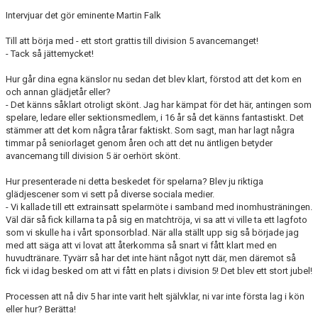
Intervjuar det gör eminente Martin Falk
Till att börja med - ett stort grattis till division 5 avancemanget!
- Tack så jättemycket!
Hur går dina egna känslor nu sedan det blev klart, förstod att det kom en
och annan glädjetår eller?
- Det känns såklart otroligt skönt. Jag har kämpat för det här, antingen som
spelare, ledare eller sektionsmedlem, i 16 år så det känns fantastiskt. Det
stämmer att det kom några tårar faktiskt. Som sagt, man har lagt några
timmar på seniorlaget genom åren och att det nu äntligen betyder
avancemang till division 5 är oerhört skönt.
Hur presenterade ni detta beskedet för spelarna? Blev ju riktiga
glädjescener som vi sett på diverse sociala medier.
- Vi kallade till ett extrainsatt spelarmöte i samband med inomhusträningen.
Väl där så fick killarna ta på sig en matchtröja, vi sa att vi ville ta ett lagfoto
som vi skulle ha i vårt sponsorblad. När alla ställt upp sig så började jag
med att säga att vi lovat att återkomma så snart vi fått klart med en
huvudtränare. Tyvärr så har det inte hänt något nytt där, men däremot så
fick vi idag besked om att vi fått en plats i division 5! Det blev ett stort jubel!
Processen att nå div 5 har inte varit helt självklar, ni var inte första lag i kön
eller hur? Berätta!