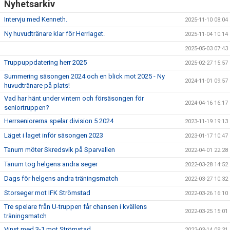
Nyhetsarkiv
Intervju med Kenneth.
2025-11-10 08:04
Ny huvudtränare klar för Herrlaget.
2025-11-04 10:14
2025-05-03 07:43
Truppuppdatering herr 2025
2025-02-27 15:57
Summering säsongen 2024 och en blick mot 2025 - Ny
2024-11-01 09:57
huvudtränare på plats!
Vad har hänt under vintern och försäsongen för
2024-04-16 16:17
seniortruppen?
Herrseniorerna spelar division 5 2024
2023-11-19 19:13
Läget i laget inför säsongen 2023
2023-01-17 10:47
Tanum möter Skredsvik på Sparvallen
2022-04-01 22:28
Tanum tog helgens andra seger
2022-03-28 14:52
Dags för helgens andra träningsmatch
2022-03-27 10:32
Storseger mot IFK Strömstad
2022-03-26 16:10
Tre spelare från U-truppen får chansen i kvällens
2022-03-25 15:01
träningsmatch
Vinst med 3-1 mot Strömstad
2022-03-14 09:31