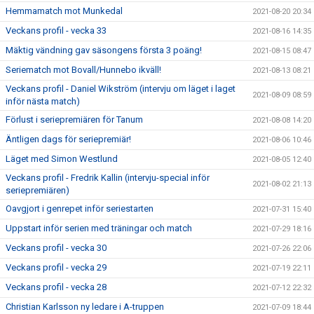
Hemmamatch mot Munkedal
2021-08-20 20:34
Veckans profil - vecka 33
2021-08-16 14:35
Mäktig vändning gav säsongens första 3 poäng!
2021-08-15 08:47
Seriematch mot Bovall/Hunnebo ikväll!
2021-08-13 08:21
Veckans profil - Daniel Wikström (intervju om läget i laget
2021-08-09 08:59
inför nästa match)
Förlust i seriepremiären för Tanum
2021-08-08 14:20
Äntligen dags för seriepremiär!
2021-08-06 10:46
Läget med Simon Westlund
2021-08-05 12:40
Veckans profil - Fredrik Kallin (intervju-special inför
2021-08-02 21:13
seriepremiären)
Oavgjort i genrepet inför seriestarten
2021-07-31 15:40
Uppstart inför serien med träningar och match
2021-07-29 18:16
Veckans profil - vecka 30
2021-07-26 22:06
Veckans profil - vecka 29
2021-07-19 22:11
Veckans profil - vecka 28
2021-07-12 22:32
Christian Karlsson ny ledare i A-truppen
2021-07-09 18:44