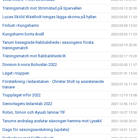
Träningsmatch mot Strömstad på Sparvallen
2022-03-12 20:30
Lucas Sköld Wästholt tvingas lägga skorna på hyllan
2022-03-05 11:43
Förlust i Kungshamn
2022-03-03 13:02
Kungshamn borta ikväll
2022-03-02 11:53
Tanum besegrade Rabbalshede i säsongens första
2022-02-19 20:05
träningsmatch
Träningsmatch mot Rabbalshede IK
2022-02-17 19:20
Division 6 norra Bohuslän 2022
2022-02-05 11:57
Läget i truppen
2022-01-31 13:04
Förstärkning i ledarstaben - Christer Stolt ny assisterande
2022-01-16 11:43
tränare
Truppläget inför 2022
2021-12-10 13:08
Seniorlagets ledarstab 2022
2021-12-06 14:57
Robin, Simon och Ayuub lämnar TIF
2021-10-27 13:50
Tanums andralag avslutar säsongen hemma mot Lysekil
2021-10-04 20:01
Dags för säsongsavslutning (update)
2021-10-01 12:01