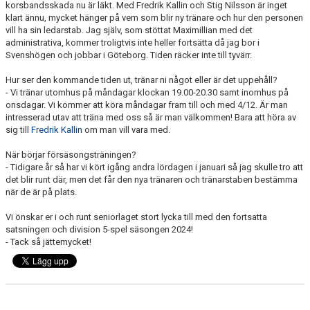
korsbandsskada nu är läkt. Med Fredrik Kallin och Stig Nilsson är inget
klart ännu, mycket hänger på vem som blir ny tränare och hur den personen
vill ha sin ledarstab. Jag själv, som stöttat Maximillian med det
administrativa, kommer troligtvis inte heller fortsätta då jag bor i
Svenshögen och jobbar i Göteborg. Tiden räcker inte till tyvärr.
Hur ser den kommande tiden ut, tränar ni något eller är det uppehåll?
- Vi tränar utomhus på måndagar klockan 19.00-20.30 samt inomhus på
onsdagar. Vi kommer att köra måndagar fram till och med 4/12. Är man
intresserad utav att träna med oss så är man välkommen! Bara att höra av
sig till
Fredrik Kallin
om man vill vara med.
När börjar försäsongsträningen?
- Tidigare år så har vi kört igång andra lördagen i januari så jag skulle tro att
det blir runt där, men det får den nya tränaren och tränarstaben bestämma
när de är på plats.
Vi önskar er i och runt seniorlaget stort lycka till med den fortsatta
satsningen och division 5-spel säsongen 2024!
- Tack så jättemycket!