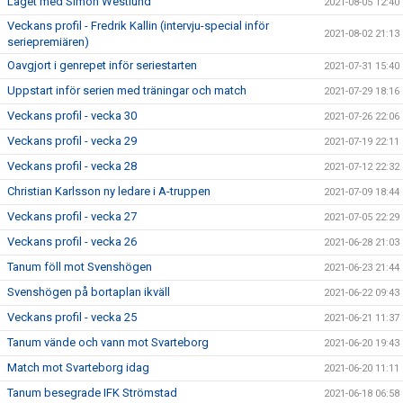
Läget med Simon Westlund
2021-08-05 12:40
Veckans profil - Fredrik Kallin (intervju-special inför
2021-08-02 21:13
seriepremiären)
Oavgjort i genrepet inför seriestarten
2021-07-31 15:40
Uppstart inför serien med träningar och match
2021-07-29 18:16
Veckans profil - vecka 30
2021-07-26 22:06
Veckans profil - vecka 29
2021-07-19 22:11
Veckans profil - vecka 28
2021-07-12 22:32
Christian Karlsson ny ledare i A-truppen
2021-07-09 18:44
Veckans profil - vecka 27
2021-07-05 22:29
Veckans profil - vecka 26
2021-06-28 21:03
Tanum föll mot Svenshögen
2021-06-23 21:44
Svenshögen på bortaplan ikväll
2021-06-22 09:43
Veckans profil - vecka 25
2021-06-21 11:37
Tanum vände och vann mot Svarteborg
2021-06-20 19:43
Match mot Svarteborg idag
2021-06-20 11:11
Tanum besegrade IFK Strömstad
2021-06-18 06:58