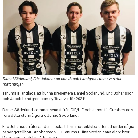
Daniel Söderlund, Eric Johansson och Jacob Landgren i den svartvita
matchtröjan.
Tanums IF är glada att kunna presentera Daniel Söderlund, Eric Johansson
och Jacob Landgren som nyförvärv inför 2021!
Daniel Söderlund kommer senast från GIF/HIF och är son till Grebbestads
före detta stormålgörare Jonas Söderlund.
Eric Johansson återvänder tillbaka till sin moderklubb efter att under några
säsonger tillhört Grebbestads IF. I Tanums IF finns redan hans äldre bror
David som en del av A-truppen.