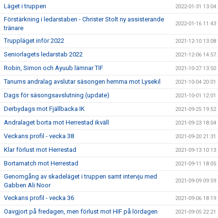
Läget i truppen
2022-01-31 13:04
Förstärkning i ledarstaben - Christer Stolt ny assisterande
2022-01-16 11:43
tränare
Truppläget inför 2022
2021-12-10 13:08
Seniorlagets ledarstab 2022
2021-12-06 14:57
Robin, Simon och Ayuub lämnar TIF
2021-10-27 13:50
Tanums andralag avslutar säsongen hemma mot Lysekil
2021-10-04 20:01
Dags för säsongsavslutning (update)
2021-10-01 12:01
Derbydags mot Fjällbacka IK
2021-09-25 19:52
Andralaget borta mot Herrestad ikväll
2021-09-23 18:04
Veckans profil - vecka 38
2021-09-20 21:31
Klar förlust mot Herrestad
2021-09-13 10:13
Bortamatch mot Herrestad
2021-09-11 18:05
Genomgång av skadeläget i truppen samt intervju med
2021-09-09 09:59
Gabben Ali Noor
Veckans profil - vecka 36
2021-09-06 18:19
Oavgjort på fredagen, men förlust mot HIF på lördagen
2021-09-05 22:21