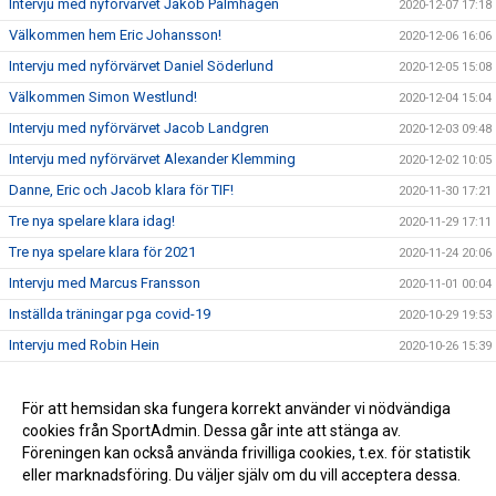
Intervju med nyförvärvet Jakob Palmhagen
2020-12-07 17:18
Välkommen hem Eric Johansson!
2020-12-06 16:06
Intervju med nyförvärvet Daniel Söderlund
2020-12-05 15:08
Välkommen Simon Westlund!
2020-12-04 15:04
Intervju med nyförvärvet Jacob Landgren
2020-12-03 09:48
Intervju med nyförvärvet Alexander Klemming
2020-12-02 10:05
Danne, Eric och Jacob klara för TIF!
2020-11-30 17:21
Tre nya spelare klara idag!
2020-11-29 17:11
Tre nya spelare klara för 2021
2020-11-24 20:06
Intervju med Marcus Fransson
2020-11-01 00:04
Inställda träningar pga covid-19
2020-10-29 19:53
Intervju med Robin Hein
2020-10-26 15:39
Daniel Wikström snackar TIF i Radio Prime
2020-10-23 19:38
Intervju med Fredrik Kallin
För att hemsidan ska fungera korrekt använder vi nödvändiga
2020-10-20 19:24
cookies från SportAdmin. Dessa går inte att stänga av.
Förändringar i ledarstaben inför 2021
2020-10-17 09:53
Föreningen kan också använda frivilliga cookies, t.ex. för statistik
eller marknadsföring. Du väljer själv om du vill acceptera dessa.