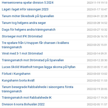
Herrseniorerna spelar division 5 2024
2023-11-19 19:13
Läget i laget inför säsongen 2023
2023-01-17 10:47
Tanum möter Skredsvik på Sparvallen
2022-04-01 22:28
Tanum tog helgens andra seger
2022-03-28 14:52
Dags för helgens andra träningsmatch
2022-03-27 10:32
Storseger mot IFK Strömstad
2022-03-26 16:10
Tre spelare från U-truppen får chansen i kvällens
2022-03-25 15:01
träningsmatch
Vinst med 3-1 mot Strömstad
2022-03-14 09:31
Träningsmatch mot Strömstad på Sparvallen
2022-03-12 20:30
Lucas Sköld Wästholt tvingas lägga skorna på hyllan
2022-03-05 11:43
Förlust i Kungshamn
2022-03-03 13:02
Kungshamn borta ikväll
2022-03-02 11:53
Tanum besegrade Rabbalshede i säsongens första
2022-02-19 20:05
träningsmatch
Träningsmatch mot Rabbalshede IK
2022-02-17 19:20
Division 6 norra Bohuslän 2022
2022-02-05 11:57