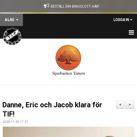
BESTÄLL DIN BINGOLOTT HÄR!
A-LAG
LOGGA IN
HEM
NYHETER
KALENDER
MATCHER
TRUPPEN
Danne, Eric och Jacob klara för
<
>
TRÄNARE
TIF!
2020-11-30 17:21