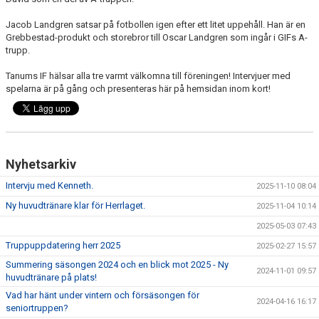
Jacob Landgren satsar på fotbollen igen efter ett litet uppehåll. Han är en
Grebbestad-produkt och storebror till Oscar Landgren som ingår i GIFs A-
trupp.
Tanums IF hälsar alla tre varmt välkomna till föreningen! Intervjuer med
spelarna är på gång och presenteras här på hemsidan inom kort!
Nyhetsarkiv
Intervju med Kenneth.
2025-11-10 08:04
Ny huvudtränare klar för Herrlaget.
2025-11-04 10:14
2025-05-03 07:43
Truppuppdatering herr 2025
2025-02-27 15:57
Summering säsongen 2024 och en blick mot 2025 - Ny
2024-11-01 09:57
huvudtränare på plats!
Vad har hänt under vintern och försäsongen för
2024-04-16 16:17
seniortruppen?