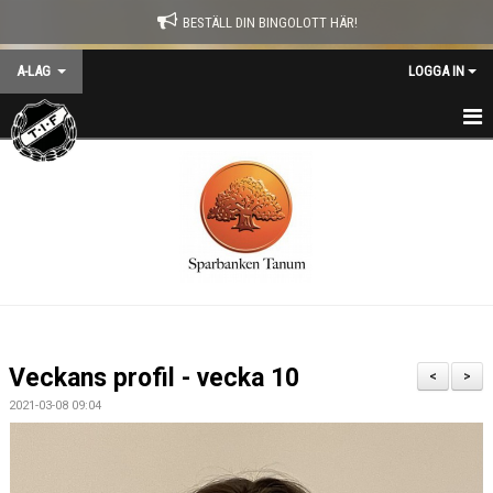
BESTÄLL DIN BINGOLOTT HÄR!
A-LAG
LOGGA IN
HEM
NYHETER
KALENDER
MATCHER
TRUPPEN
Veckans profil - vecka 10
<
>
TRÄNARE
2021-03-08 09:04