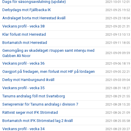
Dags för säsongsavslutning (update)
2021-10-01 12:01
Derbydags mot Fjällbacka IK
2021-09-25 19:52
Andralaget borta mot Herrestad ikväll
2021-09-23 18:04
Veckans profil - vecka 38
2021-09-20 21:31
Klar förlust mot Herrestad
2021-09-13 10:13
Bortamatch mot Herrestad
2021-09-11 18:05
Genomgång av skadeläget i truppen samt intervju med
2021-09-09 09:59
Gabben Ali Noor
Veckans profil - vecka 36
2021-09-06 18:19
Oavgjort på fredagen, men förlust mot HIF på lördagen
2021-09-05 22:21
Derby mot Hamburgsund ikväll
2021-09-03 09:04
Veckans profil - vecka 35
2021-08-31 18:27
Tanums andralag föll mot Svarteborg
2021-08-29 21:55
Seriepremiär för Tanums andralag i division 7
2021-08-28 15:20
Rättvist seger mot IFK Strömstad
2021-08-26 21:09
Bortamatch mot IFK Strömstad lag 2 ikväll
2021-08-25 05:58
Veckans profil - vecka 34
2021-08-23 20:27