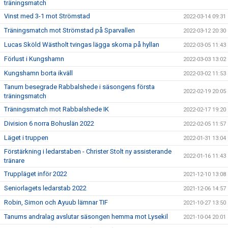
träningsmatch
Vinst med 3-1 mot Strömstad
2022-03-14 09:31
Träningsmatch mot Strömstad på Sparvallen
2022-03-12 20:30
Lucas Sköld Wästholt tvingas lägga skorna på hyllan
2022-03-05 11:43
Förlust i Kungshamn
2022-03-03 13:02
Kungshamn borta ikväll
2022-03-02 11:53
Tanum besegrade Rabbalshede i säsongens första
2022-02-19 20:05
träningsmatch
Träningsmatch mot Rabbalshede IK
2022-02-17 19:20
Division 6 norra Bohuslän 2022
2022-02-05 11:57
Läget i truppen
2022-01-31 13:04
Förstärkning i ledarstaben - Christer Stolt ny assisterande
2022-01-16 11:43
tränare
Truppläget inför 2022
2021-12-10 13:08
Seniorlagets ledarstab 2022
2021-12-06 14:57
Robin, Simon och Ayuub lämnar TIF
2021-10-27 13:50
Tanums andralag avslutar säsongen hemma mot Lysekil
2021-10-04 20:01