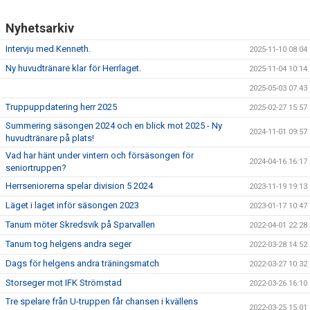
Nyhetsarkiv
Intervju med Kenneth.
2025-11-10 08:04
Ny huvudtränare klar för Herrlaget.
2025-11-04 10:14
2025-05-03 07:43
Truppuppdatering herr 2025
2025-02-27 15:57
Summering säsongen 2024 och en blick mot 2025 - Ny
2024-11-01 09:57
huvudtränare på plats!
Vad har hänt under vintern och försäsongen för
2024-04-16 16:17
seniortruppen?
Herrseniorerna spelar division 5 2024
2023-11-19 19:13
Läget i laget inför säsongen 2023
2023-01-17 10:47
Tanum möter Skredsvik på Sparvallen
2022-04-01 22:28
Tanum tog helgens andra seger
2022-03-28 14:52
Dags för helgens andra träningsmatch
2022-03-27 10:32
Storseger mot IFK Strömstad
2022-03-26 16:10
Tre spelare från U-truppen får chansen i kvällens
2022-03-25 15:01