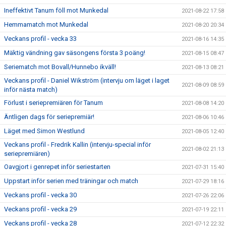
Ineffektivt Tanum föll mot Munkedal
2021-08-22 17:58
Hemmamatch mot Munkedal
2021-08-20 20:34
Veckans profil - vecka 33
2021-08-16 14:35
Mäktig vändning gav säsongens första 3 poäng!
2021-08-15 08:47
Seriematch mot Bovall/Hunnebo ikväll!
2021-08-13 08:21
Veckans profil - Daniel Wikström (intervju om läget i laget
2021-08-09 08:59
inför nästa match)
Förlust i seriepremiären för Tanum
2021-08-08 14:20
Äntligen dags för seriepremiär!
2021-08-06 10:46
Läget med Simon Westlund
2021-08-05 12:40
Veckans profil - Fredrik Kallin (intervju-special inför
2021-08-02 21:13
seriepremiären)
Oavgjort i genrepet inför seriestarten
2021-07-31 15:40
Uppstart inför serien med träningar och match
2021-07-29 18:16
Veckans profil - vecka 30
2021-07-26 22:06
Veckans profil - vecka 29
2021-07-19 22:11
Veckans profil - vecka 28
2021-07-12 22:32