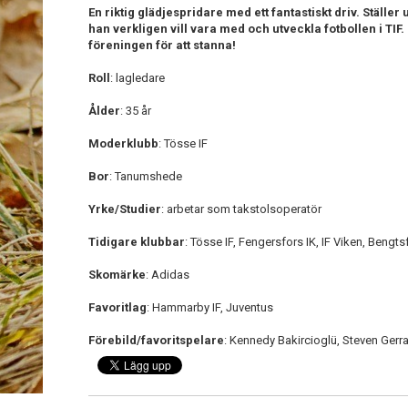
En riktig glädjespridare med ett fantastiskt driv. Ställer 
han verkligen vill vara med och utveckla fotbollen i TIF
föreningen för att stanna!
Roll
: lagledare
Ålder
: 35 år
Moderklubb
: Tösse IF
Bor
: Tanumshede
Yrke/Studier
: arbetar som takstolsoperatör
Tidigare klubbar
: Tösse IF, Fengersfors IK, IF Viken, Bengts
Skomärke
: Adidas
Favoritlag
: Hammarby IF, Juventus
Förebild/favoritspelare
: Kennedy Bakircioglü, Steven Gerr