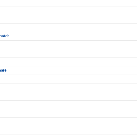
match
nare