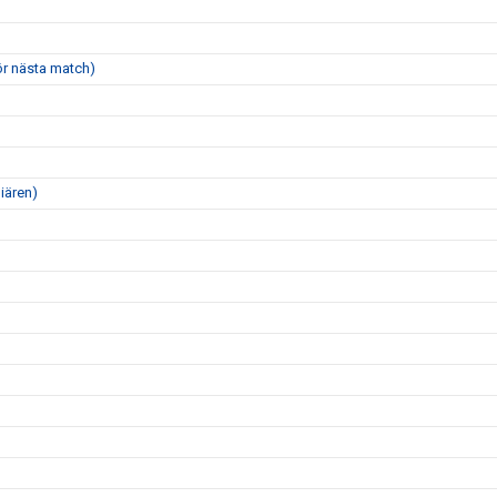
för nästa match)
miären)