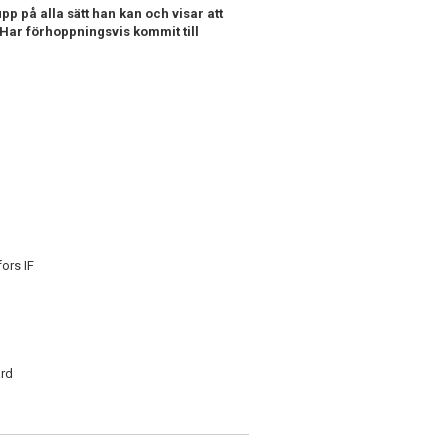
upp på alla sätt han kan och visar att
. Har förhoppningsvis kommit till
fors IF
ard