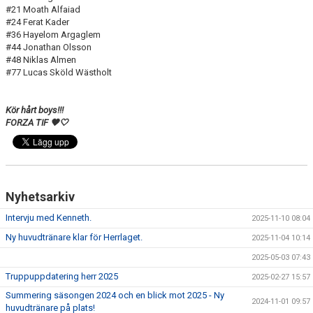
#21 Moath Alfaiad
#24 Ferat Kader
#36 Hayelom Argaglem
#44 Jonathan Olsson
#48 Niklas Almen
#77 Lucas Sköld Wästholt
Kör hårt boys!!!
FORZA TIF 🖤🤍
Nyhetsarkiv
Intervju med Kenneth.
2025-11-10 08:04
Ny huvudtränare klar för Herrlaget.
2025-11-04 10:14
2025-05-03 07:43
Truppuppdatering herr 2025
2025-02-27 15:57
Summering säsongen 2024 och en blick mot 2025 - Ny
2024-11-01 09:57
huvudtränare på plats!