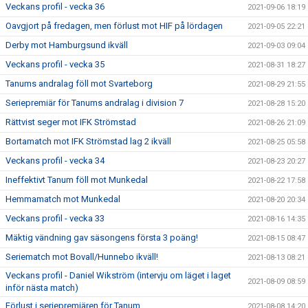
Veckans profil - vecka 36
2021-09-06 18:19
Oavgjort på fredagen, men förlust mot HIF på lördagen
2021-09-05 22:21
Derby mot Hamburgsund ikväll
2021-09-03 09:04
Veckans profil - vecka 35
2021-08-31 18:27
Tanums andralag föll mot Svarteborg
2021-08-29 21:55
Seriepremiär för Tanums andralag i division 7
2021-08-28 15:20
Rättvist seger mot IFK Strömstad
2021-08-26 21:09
Bortamatch mot IFK Strömstad lag 2 ikväll
2021-08-25 05:58
Veckans profil - vecka 34
2021-08-23 20:27
Ineffektivt Tanum föll mot Munkedal
2021-08-22 17:58
Hemmamatch mot Munkedal
2021-08-20 20:34
Veckans profil - vecka 33
2021-08-16 14:35
Mäktig vändning gav säsongens första 3 poäng!
2021-08-15 08:47
Seriematch mot Bovall/Hunnebo ikväll!
2021-08-13 08:21
Veckans profil - Daniel Wikström (intervju om läget i laget
2021-08-09 08:59
inför nästa match)
Förlust i seriepremiären för Tanum
2021-08-08 14:20