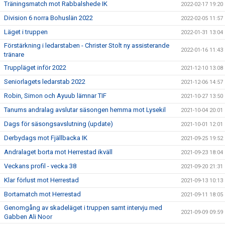
Träningsmatch mot Rabbalshede IK
2022-02-17 19:20
Division 6 norra Bohuslän 2022
2022-02-05 11:57
Läget i truppen
2022-01-31 13:04
Förstärkning i ledarstaben - Christer Stolt ny assisterande
2022-01-16 11:43
tränare
Truppläget inför 2022
2021-12-10 13:08
Seniorlagets ledarstab 2022
2021-12-06 14:57
Robin, Simon och Ayuub lämnar TIF
2021-10-27 13:50
Tanums andralag avslutar säsongen hemma mot Lysekil
2021-10-04 20:01
Dags för säsongsavslutning (update)
2021-10-01 12:01
Derbydags mot Fjällbacka IK
2021-09-25 19:52
Andralaget borta mot Herrestad ikväll
2021-09-23 18:04
Veckans profil - vecka 38
2021-09-20 21:31
Klar förlust mot Herrestad
2021-09-13 10:13
Bortamatch mot Herrestad
2021-09-11 18:05
Genomgång av skadeläget i truppen samt intervju med
2021-09-09 09:59
Gabben Ali Noor