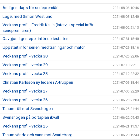
Äntligen dags för seriepremiär!
2021-08-06 10:46
Läget med Simon Westlund
2021-08-05 12:40
Veckans profil - Fredrik Kallin (intervju-special inför
2021-08-02 21:13
seriepremiären)
Oavgjort i genrepet inför seriestarten
2021-07-31 15:40
Uppstart inför serien med träningar och match
2021-07-29 18:16
Veckans profil - vecka 30
2021-07-26 22:06
Veckans profil - vecka 29
2021-07-19 22:11
Veckans profil - vecka 28
2021-07-12 22:32
Christian Karlsson ny ledare i A-truppen
2021-07-09 18:44
Veckans profil - vecka 27
2021-07-05 22:29
Veckans profil - vecka 26
2021-06-28 21:03
Tanum föll mot Svenshögen
2021-06-23 21:44
Svenshögen på bortaplan ikväll
2021-06-22 09:43
Veckans profil - vecka 25
2021-06-21 11:37
Tanum vände och vann mot Svarteborg
2021-06-20 19:43