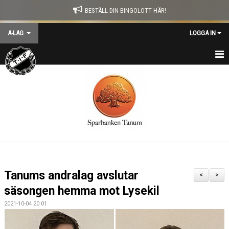
BESTÄLL DIN BINGOLOTT HÄR!
A-LAG
LOGGA IN
HEM
NYHETER
KALENDER
MATCHER
TRUPPEN
Tanums andralag avslutar
<
>
TRÄNARE
säsongen hemma mot Lysekil
2021-10-04 20:01