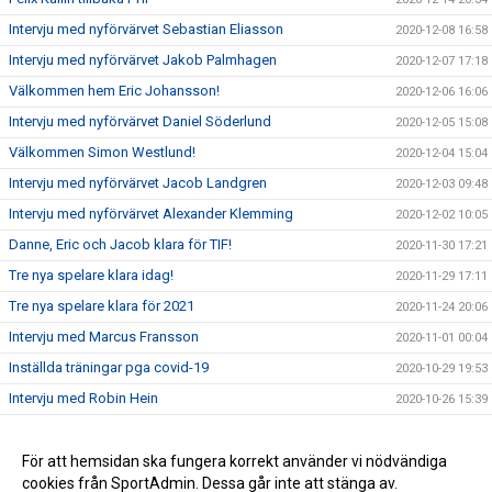
Intervju med nyförvärvet Sebastian Eliasson
2020-12-08 16:58
Intervju med nyförvärvet Jakob Palmhagen
2020-12-07 17:18
Välkommen hem Eric Johansson!
2020-12-06 16:06
Intervju med nyförvärvet Daniel Söderlund
2020-12-05 15:08
Välkommen Simon Westlund!
2020-12-04 15:04
Intervju med nyförvärvet Jacob Landgren
2020-12-03 09:48
Intervju med nyförvärvet Alexander Klemming
2020-12-02 10:05
Danne, Eric och Jacob klara för TIF!
2020-11-30 17:21
Tre nya spelare klara idag!
2020-11-29 17:11
Tre nya spelare klara för 2021
2020-11-24 20:06
Intervju med Marcus Fransson
2020-11-01 00:04
Inställda träningar pga covid-19
2020-10-29 19:53
Intervju med Robin Hein
2020-10-26 15:39
Daniel Wikström snackar TIF i Radio Prime
2020-10-23 19:38
Intervju med Fredrik Kallin
För att hemsidan ska fungera korrekt använder vi nödvändiga
2020-10-20 19:24
cookies från SportAdmin. Dessa går inte att stänga av.
Förändringar i ledarstaben inför 2021
2020-10-17 09:53