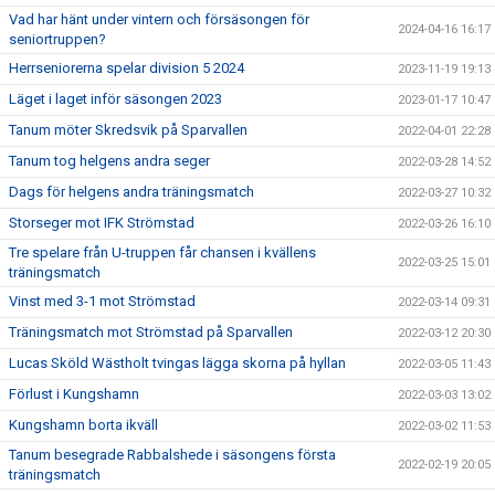
Vad har hänt under vintern och försäsongen för
2024-04-16 16:17
seniortruppen?
Herrseniorerna spelar division 5 2024
2023-11-19 19:13
Läget i laget inför säsongen 2023
2023-01-17 10:47
Tanum möter Skredsvik på Sparvallen
2022-04-01 22:28
Tanum tog helgens andra seger
2022-03-28 14:52
Dags för helgens andra träningsmatch
2022-03-27 10:32
Storseger mot IFK Strömstad
2022-03-26 16:10
Tre spelare från U-truppen får chansen i kvällens
2022-03-25 15:01
träningsmatch
Vinst med 3-1 mot Strömstad
2022-03-14 09:31
Träningsmatch mot Strömstad på Sparvallen
2022-03-12 20:30
Lucas Sköld Wästholt tvingas lägga skorna på hyllan
2022-03-05 11:43
Förlust i Kungshamn
2022-03-03 13:02
Kungshamn borta ikväll
2022-03-02 11:53
Tanum besegrade Rabbalshede i säsongens första
2022-02-19 20:05
träningsmatch